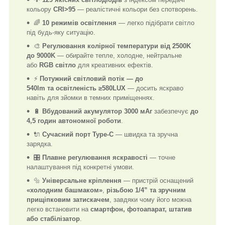
кольору
CRI>95
— реалістичні кольори без спотворень.
🌈
10 режимів освітлення
— легко підібрати світло
під будь-яку ситуацію.
🎨
Регулювання колірної температури від 2500K
до 9000K
— обирайте тепле, холодне, нейтральне
або
RGB світло
для креативних ефектів.
⚡
Потужний світловий потік — до
540lm
та
освітленість ≥580LUX
— досить яскраво
навіть для зйомки в темних приміщеннях.
🔋
Вбудований акумулятор 3000 мАг
забезпечує
до
4,5 годин автономної роботи
.
🔌
Сучасний порт Type-C
— швидка та зручна
зарядка.
🎛️
Плавне регулювання яскравості
— точне
налаштування під конкретні умови.
🔩
Універсальне кріплення
— пристрій оснащений
«холодним башмаком»
,
різьбою 1/4”
та
зручним
прищіпковим затискачем
, завдяки чому його можна
легко встановити на
смартфон, фотоапарат, штатив
або стабілізатор
.