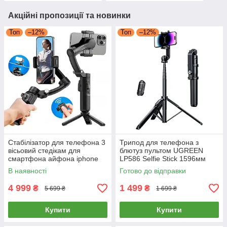
Акційні пропозиції та новинки
Топ
–12%
Топ
–12%
Стабілізатор для телефона 3
Трипод для телефона з
вісьовий стедікам для
блютуз пультом UGREEN
смартфона айфона iphone
LP586 Selfie Stick 1596мм
android для відео Proove
монопод з триногою штатив
В наявності
Готово до відправки
Vector Stabilizer (чорний)
для камери з різьбою 1/4
(чорний)
4 999
1 499
₴
₴
5 699 ₴
1 699 ₴
Купити
Купити