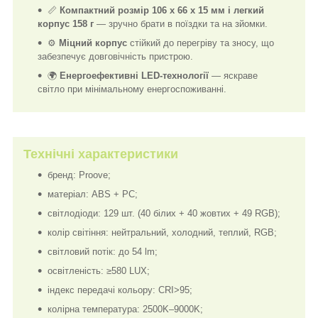
📏
Компактний розмір
106 x 66 x 15 мм
і легкий
корпус
158 г
— зручно брати в поїздки та на зйомки.
⚙️
Міцний корпус
стійкий до перегріву та зносу, що
забезпечує довговічність пристрою.
🌍
Енергоефективні LED-технології
— яскраве
світло при мінімальному енергоспоживанні.
Технічні характеристики
бренд: Proove;
матеріал: ABS + PC;
світлодіоди: 129 шт. (40 білих + 40 жовтих + 49 RGB);
колір світіння: нейтральний, холодний, теплий, RGB;
світловий потік: до 54 lm;
освітленість: ≥580 LUX;
індекс передачі кольору: CRI>95;
колірна температура: 2500K–9000K;