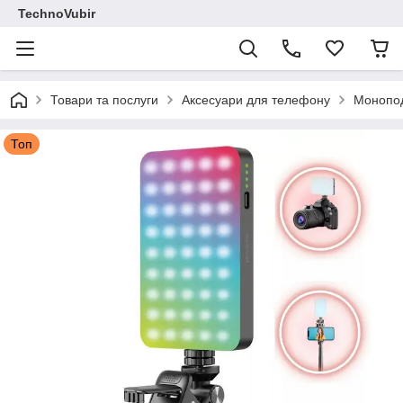
TechnoVubir
Товари та послуги
Аксесуари для телефону
Монопод
Топ