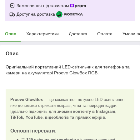
Замовлення під захистом
Доступна доставка
Опис
Характеристики
Доставка
Оплата
Умови п
Опис
Оригінальний портативний LED-світильник для телефона та
камери на акумуляторі Proove GlowBox RGB.
Proove GlowBox
— це компактне і потужне LED-освітлення,
яке допоможе отримати яскраві, чіткі та природні кадри.
Ідеально підходить для
зйомки контенту в Instagram,
TikTok, YouTube, відеоблогів та прямих ефірів
.
Основні переваги:
💡
129 якісних світлодіодів
з індексом передачі