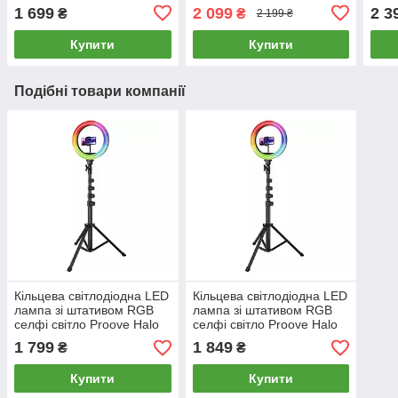
2055mm монопод для
for Phone & Camera
Face
1 699
2 099
2 3
₴
₴
2 199 ₴
селфі (чорний)
(чорний)
трип
каме
Купити
Купити
Подібні товари компанії
Кільцева світлодіодна LED
Кільцева світлодіодна LED
лампа зі штативом RGB
лампа зі штативом RGB
селфі світло Proove Halo
селфі світло Proove Halo
(25см)
(30см)
1 799
1 849
₴
₴
Купити
Купити