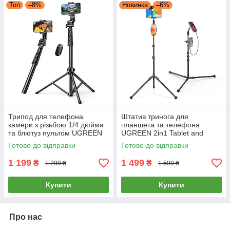
Топ
–8%
Новинка
–6%
Трипод для телефона
Штатив тринога для
камери з різьбою 1/4 дюйма
планшета та телефона
та блютуз пультом UGREEN
UGREEN 2in1 Tablet and
Selfie Stick Tripod 180см
Phone Tripod Stand (чорний)
Готово до відправки
Готово до відправки
монопод для селфі (чорний)
LP585
1 199
1 499
₴
₴
1 299 ₴
1 599 ₴
Купити
Купити
Про нас