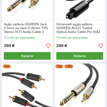
Аудіо кабель UGREEN Jack
Оптичний аудіо кабель
3.5mm на Jack 6.35mm TRS
UGREEN AV122 Toslink
Stereo Hi-Fi Audio Cable 1
Optical Audio Cable Pro EIAJ
метр (сірий) AV127
S/PDIF 2m (чорний)
Готово до відправки
Готово до відправки
399
299
₴
₴
Купити
Купити
Топ
Топ
–9%