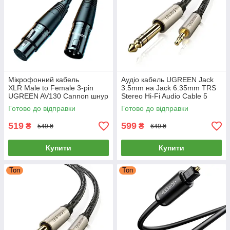
Мікрофонний кабель
Аудіо кабель UGREEN Jack
XLR Male to Female 3-pin
3.5mm на Jack 6.35mm TRS
UGREEN AV130 Cannon шнур
Stereo Hi-Fi Audio Cable 5
подовжувач для мікшера
метрів (сірий) AV127
Готово до відправки
Готово до відправки
підсилювача 5 метрів
(чорний)
519
599
₴
₴
549 ₴
649 ₴
Купити
Купити
Топ
Топ