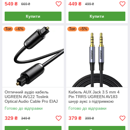
549
449
₴
₴
669 ₴
499 ₴
Купити
Купити
Топ
–6%
Топ
–5%
Оптичний аудіо кабель
Кабель AUX Jack 3.5 mm 4
UGREEN AV122 Toslink
Pin TRRS UGREEN AV183
Optical Audio Cable Pro EIAJ
шнур аукс з підтримкою
S/PDIF 3m (чорний)
мікрофона 1 метр (сірий)
Готово до відправки
Готово до відправки
329
379
₴
₴
349 ₴
399 ₴