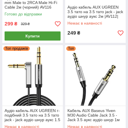
mm Male to 2RCA Male Hi-Fi
Cable 2м (чорний) AV116
Аудіо кабель AUX UGREEN
3.5 тато на 3.5 тато jack - jack
Готово до відправки
аудіо шнур аукс 2м |AV112|
(чорний)
299
Немає в наявності
₴
329 ₴
249
₴
Купити
Топ продажів
Топ
Аудіо кабель AUX UGREEN г-
Кабель AUX Baseus Yiven
подібний 3.5 тато на 3.5 тато
M30 Audio Cable Jack 3.5 -
jack - jack аудіо шнур аукс 1.5
Jack 3.5 аукс аудіо шнур 1м
м (чорний)
(чорний)
Немає в наявності
Немає в наявності