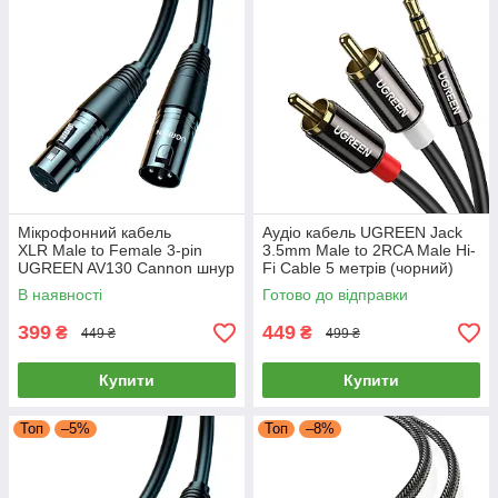
Мікрофонний кабель
Аудіо кабель UGREEN Jack
XLR Male to Female 3-pin
3.5mm Male to 2RCA Male Hi-
UGREEN AV130 Cannon шнур
Fi Cable 5 метрів (чорний)
подовжувач для мікшера
AV116
В наявності
Готово до відправки
підсилювача 3 метри
399
449
₴
₴
449 ₴
499 ₴
Купити
Купити
Топ
–5%
Топ
–8%