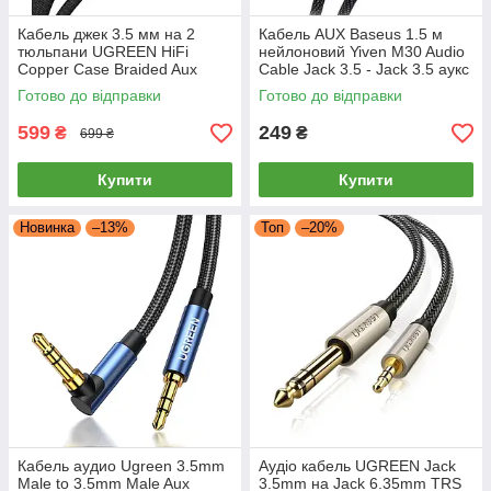
Кабель джек 3.5 мм на 2
Кабель AUX Baseus 1.5 м
тюльпани UGREEN HiFi
нейлоновий Yiven M30 Audio
Copper Case Braided Aux
Cable Jack 3.5 - Jack 3.5 аукс
Cable Jack 3.5mm to 2 RCA 2
аудіо шнур (чорний)
Готово до відправки
Готово до відправки
метри (чорний)
599
249
₴
₴
699 ₴
Купити
Купити
Новинка
–13%
Топ
–20%
Кабель аудио Ugreen 3.5mm
Аудіо кабель UGREEN Jack
Male to 3.5mm Male Aux
3.5mm на Jack 6.35mm TRS