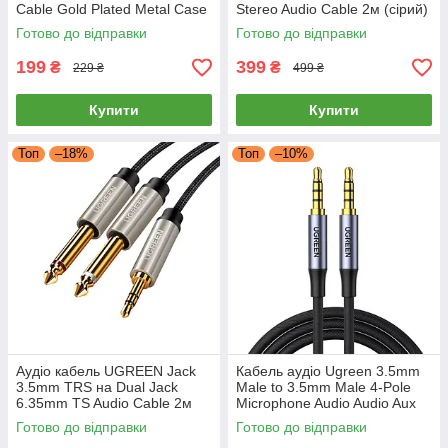
Cable Gold Plated Metal Case
Stereo Audio Cable 2м (сірий)
with Braid 1м (синій) AV112
AV127
Готово до відправки
Готово до відправки
199
399
₴
₴
229 ₴
499 ₴
Купити
Купити
Топ
–18%
Топ
–10%
Аудіо кабель UGREEN Jack
Кабель аудіо Ugreen 3.5mm
3.5mm TRS на Dual Jack
Male to 3.5mm Male 4-Pole
6.35mm TS Audio Cable 2м
Microphone Audio Audio Aux
(сірий) AV126
Cable 2м (сірий) AV183
Готово до відправки
Готово до відправки