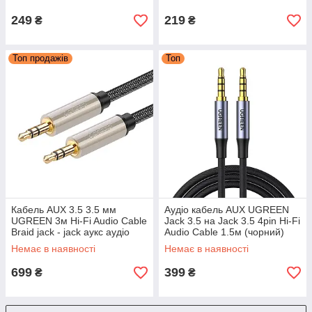
249
219
₴
₴
Топ продажів
Топ
Кабель AUX 3.5 3.5 мм
Аудіо кабель AUX UGREEN
UGREEN 3м Hi-Fi Audio Cable
Jack 3.5 на Jack 3.5 4pin Hi-Fi
Braid jack - jack аукс аудіо
Audio Cable 1.5м (чорний)
шнур (чорний) AV125
AV183
Немає в наявності
Немає в наявності
699
399
₴
₴