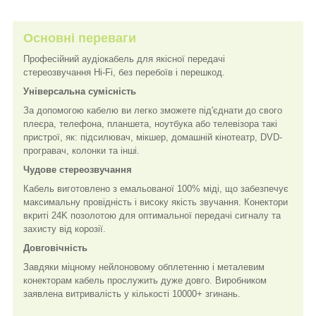
Основні переваги
Професійний аудіокабель для якісної передачі
стереозвучання Hi-Fi, без перебоїв і перешкод.
Універсальна сумісність
За допомогою кабелю ви легко зможете під'єднати до свого
плеєра, телефона, планшета, ноутбука або телевізора такі
пристрої, як: підсилювач, мікшер, домашній кінотеатр, DVD-
програвач, колонки та інші.
Чудове стереозвучання
Кабель виготовлено з емальованої 100% міді, що забезпечує
максимальну провідність і високу якість звучання. Конектори
вкриті 24K позолотою для оптимальної передачі сигналу та
захисту від корозії.
Довговічність
Завдяки міцному нейлоновому обплетенню і металевим
конекторам кабель прослужить дуже довго. Виробником
заявлена витривалість у кількості 10000+ згинань.