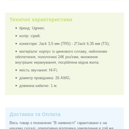
Технічні характеристики
бренд: Ugreen;
колір: сірий;
конектори: Jack 3,5 мм (TRS) - 2*Jack 6,35 мм (TS);
матеріали: корпус із цинкового сплаву, нейлонове
обплетення, позолочені 24К роз'єми, множинне
внутрішнє екранування, посріблена мідна жила;
якість звучання: Hi-Fi;
діаметр провідника: 26 AWG;
довжина кабелю: 1 м.
Доставка та Оплата
Весь товар з позначкою "В наявності" гарантовано є на
нашому складі, оперативна відправка замовлення в той же