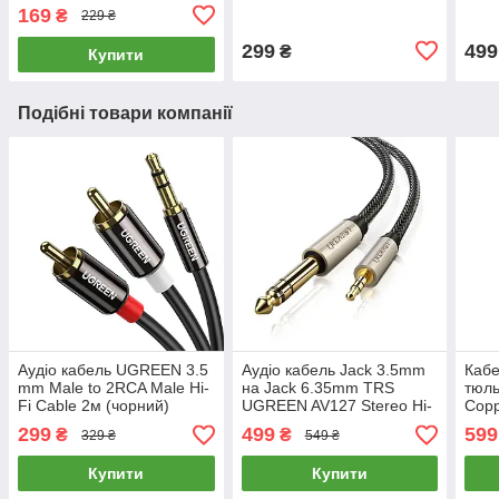
(чорний) AV169
Adapter 1pcs (чорний)
2м (
169
₴
229 ₴
AV168
299
499
₴
Купити
Подібні товари компанії
Аудіо кабель UGREEN 3.5
Аудіо кабель Jack 3.5mm
Кабе
mm Male to 2RCA Male Hi-
на Jack 6.35mm TRS
тюл
Fi Cable 2м (чорний)
UGREEN AV127 Stereo Hi-
Copp
AV116
Fi Audio Cable 3 метри
Cabl
299
499
599
₴
₴
329 ₴
549 ₴
(сірий)
RCA 
Купити
Купити