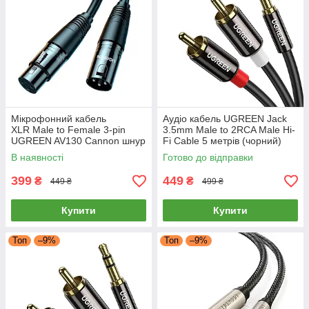
Мікрофонний кабель
Аудіо кабель UGREEN Jack
XLR Male to Female 3-pin
3.5mm Male to 2RCA Male Hi-
UGREEN AV130 Cannon шнур
Fi Cable 5 метрів (чорний)
подовжувач для мікшера
AV116
В наявності
Готово до відправки
підсилювача 3 метри
399
449
₴
₴
449 ₴
499 ₴
Купити
Купити
Топ
–9%
Топ
–9%