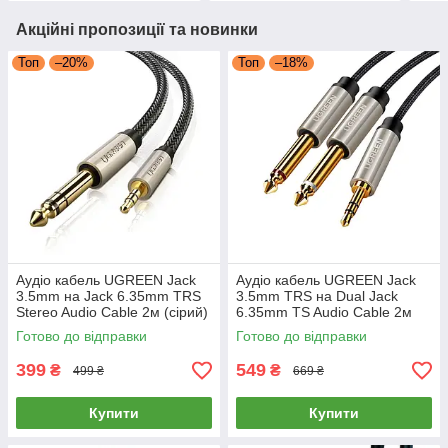
Акційні пропозиції та новинки
Топ
–20%
Топ
–18%
Аудіо кабель UGREEN Jack
Аудіо кабель UGREEN Jack
3.5mm на Jack 6.35mm TRS
3.5mm TRS на Dual Jack
Stereo Audio Cable 2м (сірий)
6.35mm TS Audio Cable 2м
AV127
(сірий) AV126
Готово до відправки
Готово до відправки
399
549
₴
₴
499 ₴
669 ₴
Купити
Купити