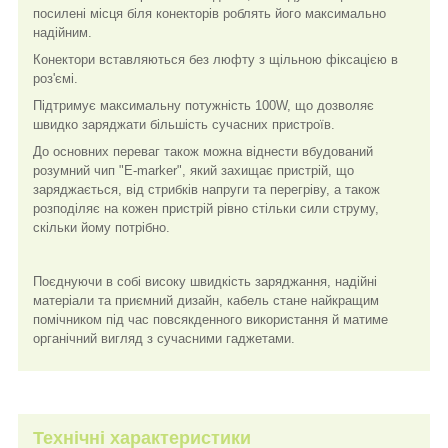
посилені місця біля конекторів роблять його максимально
надійним.
Конектори вставляються без люфту з щільною фіксацією в
роз'ємі.
Підтримує максимальну потужність 100W, що дозволяє
швидко заряджати більшість сучасних пристроїв.
До основних переваг також можна віднести вбудований
розумний чип "E-marker", який захищає пристрій, що
заряджається, від стрибків напруги та перегріву, а також
розподіляє на кожен пристрій рівно стільки сили струму,
скільки йому потрібно.
Поєднуючи в собі високу швидкість заряджання, надійні
матеріали та приємний дизайн, кабель стане найкращим
помічником під час повсякденного використання й матиме
органічний вигляд з сучасними гаджетами.
Технічні характеристики