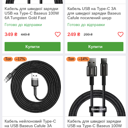
Kабель для швидкої зарядки
Кабель USB на Type-C 3А
USB на Type-C Baseus 100W
для швидкої зарядки Baseus
6A Tungsten Gold Fast
Cafule посилений шнур
Charging Cable 2м (чорний)
нейлоновий 1м (чорний)
Готово до відправки
Готово до відправки
349
249
₴
₴
449 ₴
299 ₴
Купити
Купити
Топ
–17%
Топ
–14%
Кабель нейлоновий Type-C
Kабель для швидкої зарядки
на USB Baseus Cafule 3A
USB на Type-C Baseus 100W