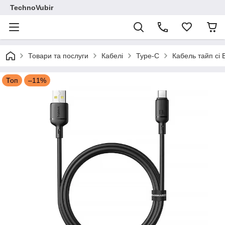
TechnoVubir
Товари та послуги
Кабелі
Type-C
Кабель тайп сі
Топ
–11%