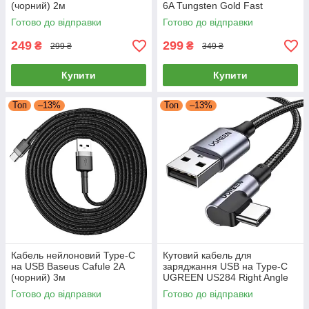
(чорний) 2м
6A Tungsten Gold Fast
Charging Cable 1м (чорний)
Готово до відправки
Готово до відправки
249
299
₴
₴
299 ₴
349 ₴
Купити
Купити
Топ
–13%
Топ
–13%
Кабель нейлоновий Type-C
Кутовий кабель для
на USB Baseus Cafule 2A
заряджання USB на Type-C
(чорний) 3м
UGREEN US284 Right Angle
3A г-подібний шнур тайп-сі 2
Готово до відправки
Готово до відправки
метри (сірий)