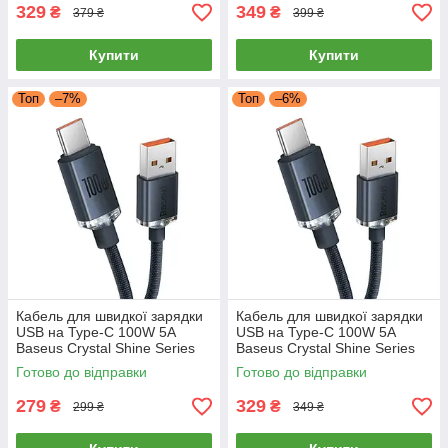
329
349
₴
₴
379 ₴
399 ₴
Купити
Купити
Топ
–7%
Топ
–6%
Кабель для швидкої зарядки
Кабель для швидкої зарядки
USB на Type-C 100W 5A
USB на Type-C 100W 5A
Baseus Crystal Shine Series
Baseus Crystal Shine Series
(чорний) 1.2м
(чорний) 2м
Готово до відправки
Готово до відправки
279
329
₴
₴
299 ₴
349 ₴