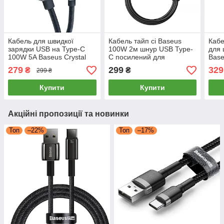
Кабель для швидкої
Кабель тайп сі Baseus
Кабе
зарядки USB на Type-C
100W 2м шнур USB Type-
для 
100W 5A Baseus Crystal
C посилений для
Base
Shine Series (чорний) 1.2м
швидкого заряджання
Type
279
299
329
₴
₴
299 ₴
телефона (чорний)
Meta
Купити
Купити
Акційні пропозиції та новинки
Топ
–22%
Топ
–17%