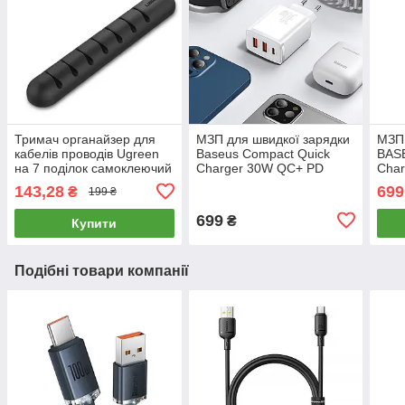
Тримач органайзер для
МЗП для швидкої зарядки
МЗП 
кабелів проводів Ugreen
Baseus Compact Quick
BAS
на 7 поділок самоклеючий
Charger 30W QC+ PD
Cha
(чорний)
(2USB + 1Type-C) (білий)
|1Ty
143,28
699
₴
199 ₴
699
₴
Купити
Подібні товари компанії