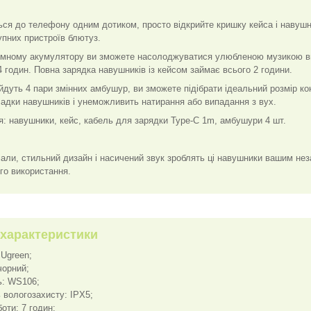
ся до телефону одним дотиком, просто відкрийте кришку кейса і навушн
упних пристроїв блютуз.
ємному акумулятору ви зможете насолоджуватися улюбленою музикою вп
 годин. Повна зарядка навушників із кейсом займає всього 2 години.
йдуть 4 пари змінних амбушур, ви зможете підібрати ідеальний розмір ко
адки навушників і унеможливить натирання або випадання з вух.
я: навушники, кейс, кабель для зарядки Type-C 1m, амбушури 4 шт.
іали, стильний дизайн і насичений звук зроблять ці навушники вашим не
го використання.
 характеристики
 Ugreen;
чорний;
: WS106;
ь вологозахисту: IPX5;
боти: 7 годин;