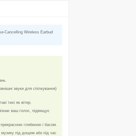
-Cancelling Wireless Earbud
ань.
внішні звуки для спілкування)
кі тихі як вітер.
пізнає ваш голос, підвищує
прекрасною глибиною і басом.
 музику під дощем або під час