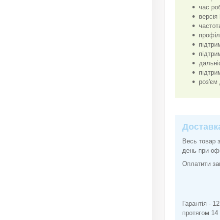
час ро
версія 
частот
профіл
підтри
підтри
дальні
підтрим
роз'єм
Доставк
Весь товар 
день при оф
Оплатити за
2. За
3. На с
Гарантія - 1
протягом 14 