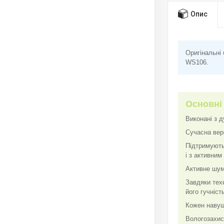
Опис
Оригінальні
WS106.
Основні
Виконані з д
Сучасна верс
Підтримують
і з активни
Активне шумо
Завдяки тех
його гучніст
Кожен навуш
Вологозахис