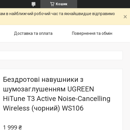
Кошик
о вам в найближчий робочий час та якнайшвидше відправимо
Доставка та оплата
Повернення та обмін
Бездротові навушники з
шумозаглушенням UGREEN
HiTune T3 Active Noise-Cancelling
Wireless (чорний) WS106
1 999 ₴