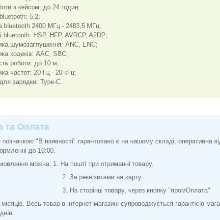
боти з кейсом: до 24 годин;
bluetooth: 5.2;
а bluetooth 2400 МГц - 2483,5 МГц;
і bluetooth: HSP, HFP, AVRCP, A2DP;
мка шумозаглушення: ANC, ENC;
мка кодеків: AAC, SBC;
сть роботи: до 10 м;
ка частот: 20 Гц - 20 кГц;
 для зарядки: Type-C.
а та Оплата
з позначкою "В наявності" гарантовано є на нашому складі, оперативна в
ормленні до 16:00.
мовлення можна: 1. На пошті при отриманні товару.
 реквізитами на карту.
торінці товару, через кнопку "промОплата".
2 місяців. Весь товар в інтернет-магазині супроводжується гарантією маг
днів.