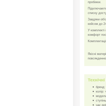
пробіжки.
Підключають
списку дост
Завдяки об'
кейсом до 24
У комплекті 
комфорт пос
Комплектаці
Якісні матер
повсякденно
Технічні
бренд:
колір: 
модель
ступін
час ро