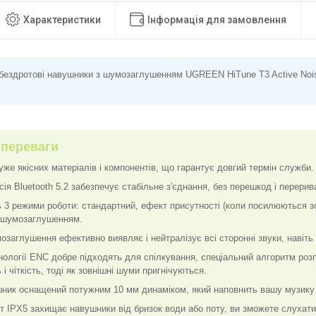
Характеристики
Інформація для замовлення
 бездротові навушники з шумозаглушенням UGREEN HiTune T3 Active Noise
 переваги
уже якісних матеріалів і компонентів, що гарантує довгий термін служби.
ія Bluetooth 5.2 забезпечує стабільне з'єднання, без перешкод і перерив
 3 режими роботи: стандартний, ефект присутності (коли посилюються зо
м шумозаглушенням.
заглушення ефективно виявляє і нейтралізує всі сторонні звуки, навіть та
нології ENC добре підходять для спілкування, спеціальний алгоритм роз
ь і чіткість, тоді як зовнішні шуми пригнічуються.
ник оснащений потужним 10 мм динаміком, який наповнить вашу музику 
т IPX5 захищає навушники від бризок води або поту, ви зможете слухати