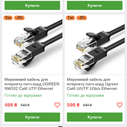
Купити
Купити
Топ
–9%
Топ
–8%
Мережевий кабель для
Мережевий кабель для
інтернету патч-корд UGREEN
інтернету патч-корд Ugreen
NW102 Cat6 UTP Ethernet
Cat6 U/UTP 1Gb/s Ethernet
Cable 15 метрів (чорний)
Cable 20м (чорний) NW102
Готово до відправки
Готово до відправки
499
599
₴
₴
549 ₴
649 ₴
Купити
Купити