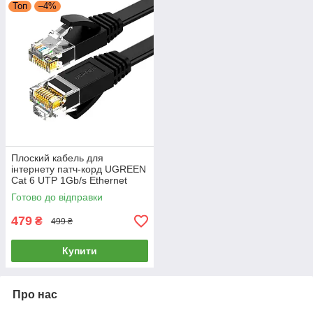
Топ
–4%
Плоский кабель для
інтернету патч-корд UGREEN
Cat 6 UTP 1Gb/s Ethernet
Cable 15м (чорний) NW102
Готово до відправки
479
₴
499 ₴
Купити
Про нас