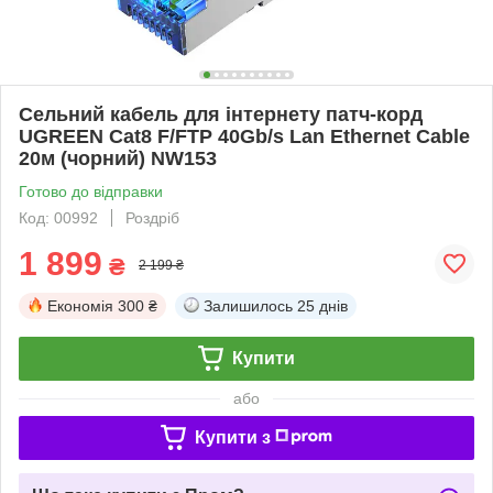
Сельний кабель для інтернету патч-корд
UGREEN Cat8 F/FTP 40Gb/s Lan Ethernet Cable
20м (чорний) NW153
Готово до відправки
Код: 00992
Роздріб
1 899
₴
2 199 ₴
Економія
300 ₴
Залишилось
25 днів
Купити
або
Купити з