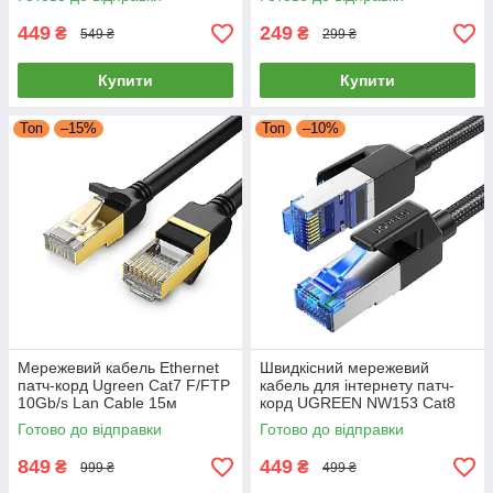
NW107
449
249
₴
₴
549 ₴
299 ₴
Купити
Купити
Топ
–15%
Топ
–10%
Мережевий кабель Ethernet
Швидкісний мережевий
патч-корд Ugreen Cat7 F/FTP
кабель для інтернету патч-
10Gb/s Lan Cable 15м
корд UGREEN NW153 Cat8
(чорний) NW107
F/FTP 40Gb/s Lan Ethernet
Готово до відправки
Готово до відправки
Cable 2 метри (чорний)
849
449
₴
₴
999 ₴
499 ₴