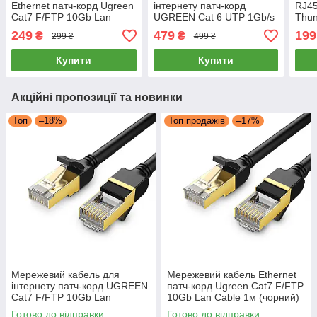
Ethernet патч-корд Ugreen
інтернету патч-корд
RJ45
Cat7 F/FTP 10Gb Lan
UGREEN Cat 6 UTP 1Gb/s
Thun
Cable 1м (чорний) NW107
Ethernet Cable 15м
мама
249
479
199
₴
₴
299 ₴
499 ₴
(чорний) NW102
корд
Купити
Купити
Акційні пропозиції та новинки
Топ
–18%
Топ продажів
–17%
Мережевий кабель для
Мережевий кабель Ethernet
інтернету патч-корд UGREEN
патч-корд Ugreen Cat7 F/FTP
Cat7 F/FTP 10Gb Lan
10Gb Lan Cable 1м (чорний)
Ethernet Cable 5м (чорний)
NW107
Готово до відправки
Готово до відправки