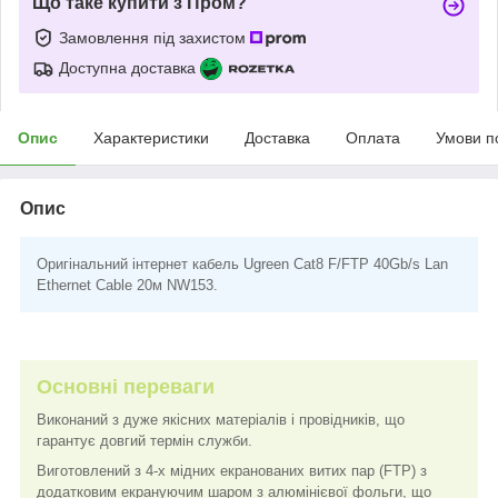
Що таке купити з Пром?
Замовлення під захистом
Доступна доставка
Опис
Характеристики
Доставка
Оплата
Умови п
Опис
Оригінальний інтернет кабель Ugreen Cat8 F/FTP 40Gb/s Lan
Ethernet Cable 20м NW153.
Основні переваги
Виконаний з дуже якісних матеріалів і провідників, що
гарантує довгий термін служби.
Виготовлений з 4-х мідних екранованих витих пар (FTP) з
додатковим екрануючим шаром з алюмінієвої фольги, що