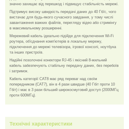
значно захищає від перешкод і підвищує стабільність мережі.
Підтримує високу швидкість передачі даних до 40 Гб/c, чого
вистачає для будь-якого сучасного завдання, у тому числі
завантаження важких файлів, перегляду відео або стримінгу
в максимальному розширенні.
Мережевий кабель ідеально підійде для підключення Wi-Fi
роутера, об'єднання комп'ютерів в локальну мережу,
підключення до мережі телевізора, ігрової консолі, ноутбука
та інших пристроїв.
Надійні позолочені конектори RJ-45 і якісний 8-жильний
кабель забезпечують стабільну передачу даних, без перебоїв
і затримок.
Кабель категорії CAT8 має ряд переваг над своїм
попередником (CAT7), він в 4 рази швидше (40 Гбіт проти 10
Гбіт) і має в 3 рази більший широкосмуговий доступ (2000МГц
проти 600МГц).
Технічні характеристики