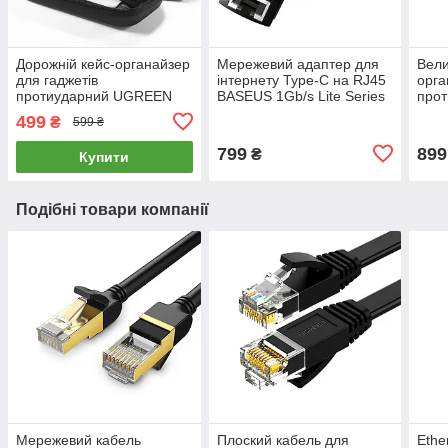
Дорожній кейс-органайзер
Мережевий адаптер для
Вели
для гаджетів
інтернету Type-C на RJ45
орга
протиударний UGREEN
BASEUS 1Gb/s Lite Series
про
Storage Bag Large Size
Ethernet 1000Mbps (сірий)
Trav
499
₴
599 ₴
(чорний) LP128
(сір
799
899
₴
Купити
Подібні товари компанії
Мережевий кабель
Плоский кабель для
Ethe