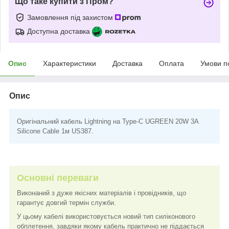
Що таке купити з Пром?
Замовлення під захистом
Доступна доставка
Опис
Характеристики
Доставка
Оплата
Умови п
Опис
Оригінальний кабель Lightning на Type-C UGREEN 20W 3A
Silicone Cable 1м US387.
Основні переваги
Виконаний з дуже якісних матеріалів і провідників, що
гарантує довгий термін служби.
У цьому кабелі використовується новий тип силіконового
обплетення, завдяки якому кабель практично не піддається