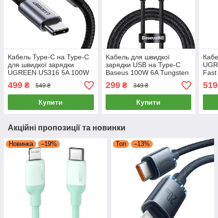
Кабель Type-C на Type-C
Kабель для швидкої
Кабе
для швидкої зарядки
зарядки USB на Type-C
UGR
UGREEN US316 5A 100W
Baseus 100W 6A Tungsten
Fast
QC4.0 PD2.0 2 метри
Gold Fast Charging Cable
поси
499
299
519
₴
₴
549 ₴
349 ₴
(черный)
1м (чорний)
швид
тайп
Купити
Купити
Акційні пропозиції та новинки
Новинка
–19%
Топ
–13%