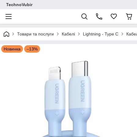
TechnoVubir
Товари та послуги
Кабелі
Lightning - Type C
Кабе
Новинка
–13%