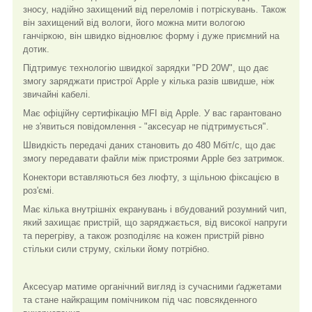
зносу, надійно захищений від переломів і потріскувань. Також
він захищений від вологи, його можна мити вологою
ганчіркою, він швидко відновлює форму і дуже приємний на
дотик.
Підтримує технологію швидкої зарядки "PD 20W", що дає
змогу заряджати пристрої Apple у кілька разів швидше, ніж
звичайні кабелі.
Має офіційну сертифікацію MFI від Apple. У вас гарантовано
не з'явиться повідомлення - "аксесуар не підтримується".
Швидкість передачі даних становить до 480 Мбіт/с, що дає
змогу передавати файли між пристроями Apple без затримок.
Конектори вставляються без люфту, з щільною фіксацією в
роз'ємі.
Має кілька внутрішніх екранувань і вбудований розумний чип,
який захищає пристрій, що заряджається, від високої напруги
та перегріву, а також розподіляє на кожен пристрій рівно
стільки сили струму, скільки йому потрібно.
Аксесуар матиме органічний вигляд із сучасними ґаджетами
та стане найкращим помічником під час повсякденного