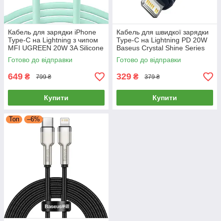
Кабель для зарядки iPhone
Кабель для швидкої зарядки
Type-C на Lightning з чипом
Type-C на Lightning PD 20W
MFI UGREEN 20W 3A Silicone
Baseus Crystal Shine Series
Cable 1m (зелений) US387
2м (чорний)
Готово до відправки
Готово до відправки
649
329
₴
₴
799 ₴
379 ₴
Купити
Купити
Топ
–6%