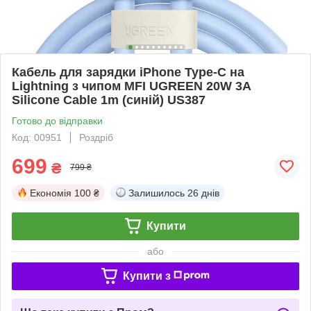
Кабель для зарядки iPhone Type-C на
Lightning з чипом MFI UGREEN 20W 3A
Silicone Cable 1m (синій) US387
Готово до відправки
Код: 00951
Роздріб
699
₴
799 ₴
Економія
100 ₴
Залишилось
26 днів
Купити
або
Купити з