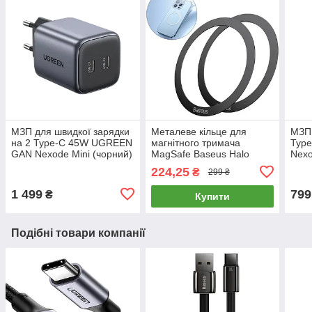
МЗП для швидкої зарядки
Металеве кільце для
МЗП 
на 2 Type-C 45W UGREEN
магнітного тримача
Typ
GAN Nexode Mini (чорний)
MagSafe Baseus Halo
Nexo
CD294
Series Magnetic Metal Ring
CD3
224,25
₴
299 ₴
(2шт) (чорний)
1 499
799
₴
Купити
Подібні товари компанії