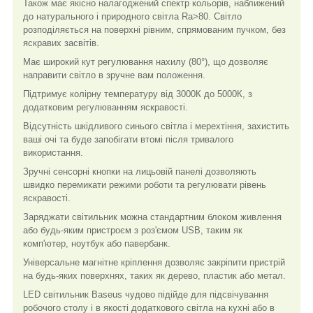
Також має якісно налагоджений спектр кольорів, наближений
до натурального і природного світла Ra>80. Світло
розподіляється на поверхні рівним, спрямованим пучком, без
яскравих засвітів.
Має широкий кут регулювання нахилу (80°), що дозволяє
направити світло в зручне вам положення.
Підтримує колірну температуру від 3000К до 5000К, з
додатковим регулюванням яскравості.
Відсутність шкідливого синього світла і мерехтіння, захистить
ваші очі та буде запобігати втомі після тривалого
використання.
Зручні сенсорні кнопки на лицьовій панелі дозволяють
швидко перемикати режими роботи та регулювати рівень
яскравості.
Заряджати світильник можна стандартним блоком живлення
або будь-яким пристроєм з роз'ємом USB, таким як
комп'ютер, ноутбук або павербанк.
Універсальне магнітне кріплення дозволяє закріпити пристрій
на будь-яких поверхнях, таких як дерево, пластик або метал.
LED світильник Baseus чудово підійде для підсвічування
робочого столу і в якості додаткового світла на кухні або в