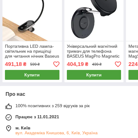
Портативна LED лампа-
Універсальний магнітний
Мета
світильник на прищіпці
тримач для телефона
магн
для читання нічник Baseus
BASEUS MagPro Magnetic
MagS
Comfort Reading Mini Clip
Foldable з підтримкою
Seri
491,18
404,19
224
₴
₴
599 ₴
499 ₴
Lamp (чорний)
MagSafe (чорний)
(2шт
Купити
Купити
Про нас
100% позитивних з 259 відгуків за рік
Працює з 11.01.2021
м. Київ
вул. Академіка Книшовa, 6, Київ, Україна