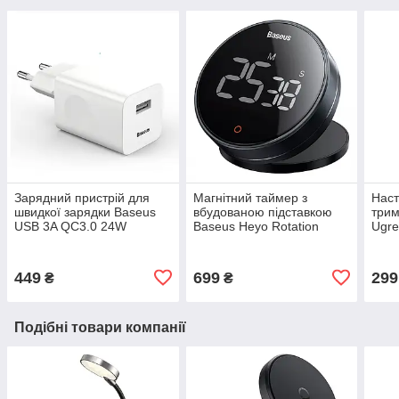
Зарядний пристрій для
Магнітний таймер з
Наст
швидкої зарядки Baseus
вбудованою підставкою
трим
USB 3A QC3.0 24W
Baseus Heyo Rotation
Ugre
адаптер блок живлення
Countdown PRO (чорний)
Stan
(білий)
449
699
299
₴
₴
Подібні товари компанії