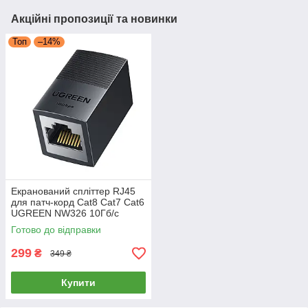
Акційні пропозиції та новинки
Топ
–14%
Екранований спліттер RJ45
для патч-корд Cat8 Cat7 Cat6
UGREEN NW326 10Гб/с
з'єднувач витої пари мама-
Готово до відправки
мама (чорний)
299
₴
349 ₴
Купити