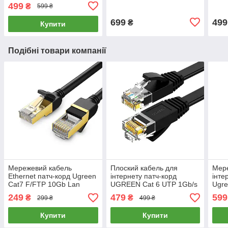
Storage Bag Large Size
MicroSD/SD до 512GB
(зол
499
₴
599 ₴
(чорний) LP128
Ugreen (сірий) CM185
699
499
₴
Купити
Подібні товари компанії
Мережевий кабель
Плоский кабель для
Мере
Ethernet патч-корд Ugreen
інтернету патч-корд
інте
Cat7 F/FTP 10Gb Lan
UGREEN Cat 6 UTP 1Gb/s
Ugre
Cable 1м (чорний) NW107
Ethernet Cable 15м
Ethe
249
479
599
₴
₴
299 ₴
499 ₴
(чорний) NW102
(чо
Купити
Купити