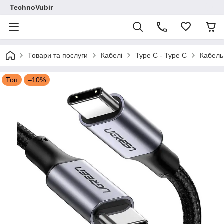
TechnoVubir
Товари та послуги
Кабелі
Type C - Type C
Кабель
Топ
–10%