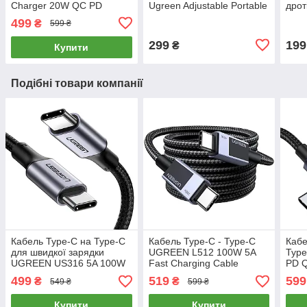
Charger 20W QC PD
Ugreen Adjustable Portable
дрот
|Type-C + USB| (чорний)
Stand Multi-Angle (чорна)
Cabl
499
₴
599 ₴
LP2
299
199
₴
Купити
Подібні товари компанії
Кабель Type-C на Type-C
Кабель Type-C - Type-C
Кабе
для швидкої зарядки
UGREEN L512 100W 5A
Typ
UGREEN US316 5A 100W
Fast Charging Cable
PD Q
QC4.0 PD2.0 2 метри
посилений дріт для
Cabl
499
519
599
₴
₴
549 ₴
599 ₴
(черный)
швидкої зарядки тайп-сі
(чор
тайп-сі 3 метри (сірий)
Купити
Купити