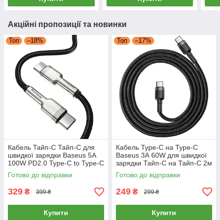
Акційні пропозиції та новинки
Топ
–18%
Топ
–17%
Кабель Тайп-C Тайп-C для
Кабель Type-C на Type-C
швидкої зарядки Baseus 5A
Baseus 3А 60W для швидкої
100W PD2.0 Type-C to Type-C
зарядки Тайп-С на Тайп-С 2м
Cafule Metal 1м (чорний)
(чорний)
Готово до відправки
Готово до відправки
329
249
₴
₴
399 ₴
299 ₴
Купити
Купити