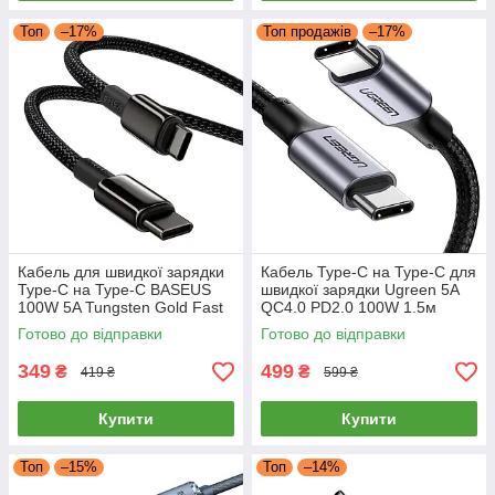
Топ
–17%
Топ продажів
–17%
Кабель для швидкої зарядки
Кабель Type-C на Type-C для
Type-C на Type-C BASEUS
швидкої зарядки Ugreen 5A
100W 5A Tungsten Gold Fast
QC4.0 PD2.0 100W 1.5м
Charging Data Cable 2м
(чорний) US316
Готово до відправки
Готово до відправки
(чорний)
349
499
₴
₴
419 ₴
599 ₴
Купити
Купити
Топ
–15%
Топ
–14%