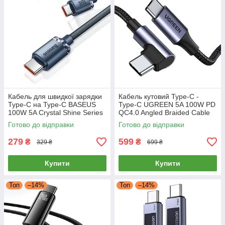
Кабель для швидкої зарядки
Кабель кутовий Type-C -
Type-C на Type-C BASEUS
Type-C UGREEN 5A 100W PD
100W 5A Crystal Shine Series
QC4.0 Angled Braided Cable
1.2м (чорний)
with Alum Shell 1м (чорний)
Готово до відправки
Готово до відправки
US334
279
599
₴
₴
329 ₴
699 ₴
Купити
Купити
Топ
–14%
Топ
–14%