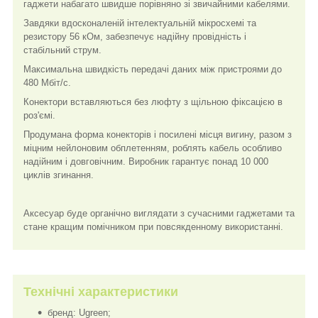
гаджети набагато швидше порівняно зі звичайними кабелями.
Завдяки вдосконаленій інтелектуальній мікросхемі та
резистору 56 кОм, забезпечує надійну провідність і
стабільний струм.
Максимальна швидкість передачі даних між пристроями до
480 Мбіт/с.
Конектори вставляються без люфту з щільною фіксацією в
роз'ємі.
Продумана форма конекторів і посилені місця вигину, разом з
міцним нейлоновим обплетенням, роблять кабель особливо
надійним і довговічним. Виробник гарантує понад 10 000
циклів згинання.
Аксесуар буде органічно виглядати з сучасними гаджетами та
стане кращим помічником при повсякденному використанні.
Технічні характеристики
бренд: Ugreen;