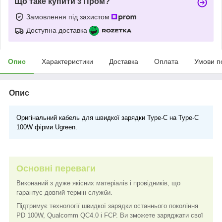
Що таке купити з Пром?
Замовлення під захистом
Доступна доставка
Опис
Характеристики
Доставка
Оплата
Умови п
Опис
Оригінальний кабель для швидкої зарядки Type-C на Type-C
100W фірми Ugreen.
Основні переваги
Виконаний з дуже якісних матеріалів і провідників, що
гарантує довгий термін служби.
Підтримує технології швидкої зарядки останнього покоління
PD 100W, Qualcomm QC4.0 і FCP. Ви зможете заряджати свої