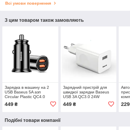
Всі умови повернення
З цим товаром також замовляють
Зарядка в машину на 2
Зарядний пристрій для
Авто
USB Baseus 5A азп
швидкої зарядки Baseus
прис
Circular Plastic QC4.0
USB 3A QC3.0 24W
комп
PD3.0 30W (чорний)
адаптер блок живлення
маши
449
449
229
₴
₴
(білий)
(чор
Подібні товари компанії