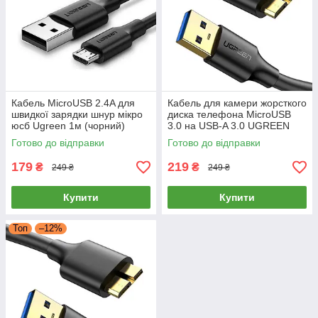
Кабель MicroUSB 2.4A для
Кабель для камери жорсткого
швидкої зарядки шнур мікро
диска телефона MicroUSB
юсб Ugreen 1м (чорний)
3.0 на USB-A 3.0 UGREEN
US130 50см (чорний)
Готово до відправки
Готово до відправки
179
219
₴
₴
249 ₴
249 ₴
Купити
Купити
Топ
–12%