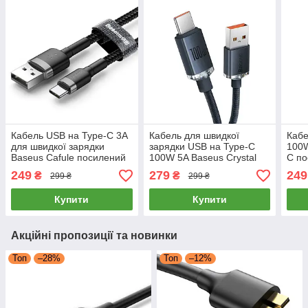
Кабель USB на Type-C 3А
Кабель для швидкої
Кабе
для швидкої зарядки
зарядки USB на Type-C
100W
Baseus Cafule посилений
100W 5A Baseus Crystal
C по
шнур нейлоновий 1м
Shine Series (чорний) 1.2м
швид
249
279
249
₴
₴
299 ₴
299 ₴
(чорний)
теле
Купити
Купити
Акційні пропозиції та новинки
Топ
–28%
Топ
–12%