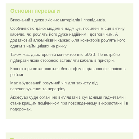
Основні переваги
Виконаний з дуже якісних матеріалів і провідників.
Особливістю даної моделі є надміцні, посилені місця вигину
кабелю, які роблять його дуже надійним і довговічним. А
додатковий алюмінієвий каркас біля конекторів роблять його
одним з найміцніших на ринку.
Також має двосторонній коннектор microUSB. Не потрібно
підбирати якою стороною вставляти кабель в пристрій.
Коннектори вставляються без люфту з щільною фіксацією в
роз'ємі.
Має вбудований розумний чіп для захисту від
перенапруження та перегріву.
Аксесуар буде органічно виглядати з сучасними гаджетами і
стане кращим помічником при повсякденному використанні і в
подорожах.