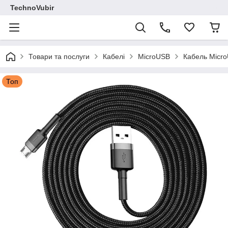
TechnoVubir
Товари та послуги
Кабелі
MicroUSB
Кабель Micro
Топ