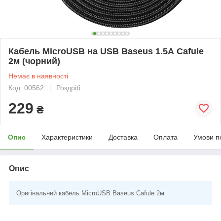
Кабель MicroUSB на USB Baseus 1.5А Cafule
2м (чорний)
Немає в наявності
Код: 00562
Роздріб
229
₴
Опис
Характеристики
Доставка
Оплата
Умови п
Опис
Оригінальний кабель MicroUSB Baseus Cafule 2м.