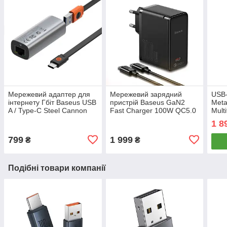
Мережевий адаптер для
Мережевий зарядний
USB
інтернету Гбіт Baseus USB
пристрій Baseus GaN2
Meta
A / Type-C Steel Cannon
Fast Charger 100W QC5.0
Mult
Series Bidirectional Gigabit
PD3.0 + кабель Type-C
| 3x
1 8
LAN Adapter
100W (1.5 m) (чорний)
+ Ty
799
1 999
₴
₴
Подібні товари компанії