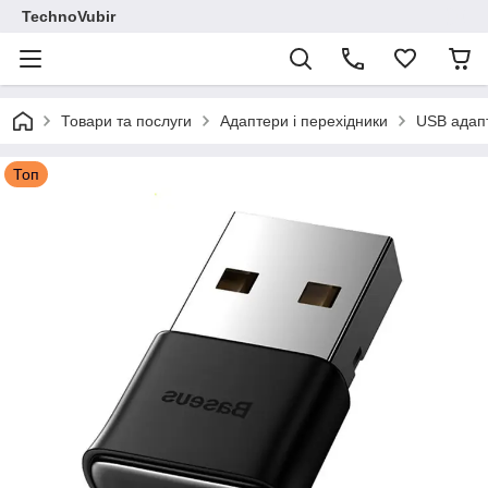
TechnoVubir
Товари та послуги
Адаптери і перехідники
USB адапт
Топ