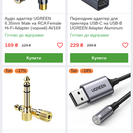
Аудіо адаптер UGREEN
Перехідник-адаптер для
6.35mm Male на RCA Female
принтера USB-C на USB-B
Hi-Fi Adapter (чорний) AV169
UGREEN Adapter Aluminum
Case (сірий) US382
Готово до відправки
Готово до відправки
169
229
₴
₴
229 ₴
299 ₴
Купити
Купити
Топ
–17%
Топ
–14%