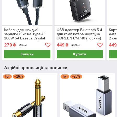
Кабель для швидкої
USB адаптер Bluetooth 5.4
Карт
зарядки USB на Type-C
для комп'ютера ноутбука
чита
100W 5A Baseus Crystal
UGREEN CM748 (чорний)
2 с
Shine Series (чорний) 1.2м
CM2
279
449
449
₴
₴
299 ₴
499 ₴
кард
Купити
Купити
Акційні пропозиції та новинки
Топ
–26%
Топ
–23%