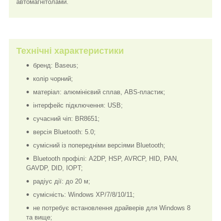
автомагнітолами.
Технічні характеристики
бренд: Baseus;
колір чорний;
матеріал: алюмінієвий сплав, ABS-пластик;
інтерфейс підключення: USB;
сучасний чіп: BR8651;
версія Bluetooth: 5.0;
сумісний із попередніми версіями Bluetooth;
Bluetooth профілі: A2DP, HSP, AVRCP, HID, PAN,
GAVDP, DID, IOPT;
радіус дії: до 20 м;
сумісність: Windows XP/7/8/10/11;
не потребує встановлення драйверів для Windows 8
та вище;