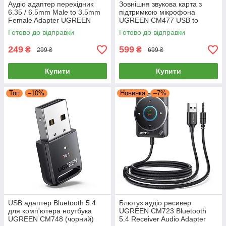
Аудіо адаптер перехідник
Зовнішня звукова карта з
6.35 / 6.5mm Male to 3.5mm
підтримкою мікрофона
Female Adapter UGREEN
UGREEN CM477 USB to
(20503)
3.5mm TRRS 4pin Audio
Готово до відправки
Готово до відправки
Adapter 25см (сірий)
249
599
₴
₴
299 ₴
699 ₴
Купити
Купити
Топ
–10%
Новинка
–7%
USB адаптер Bluetooth 5.4
Блютуз аудіо ресивер
для комп'ютера ноутбука
UGREEN CM723 Bluetooth
UGREEN CM748 (чорний)
5.4 Receiver Audio Adapter