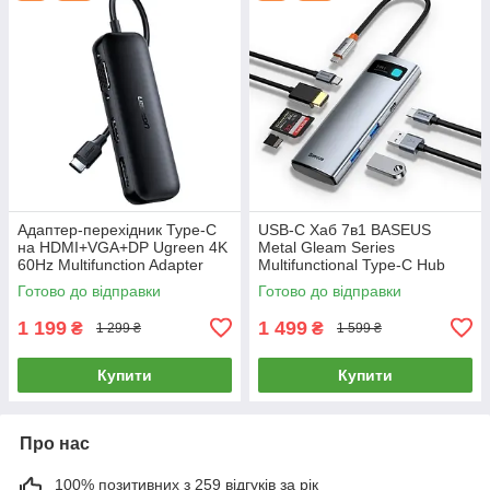
Адаптер-перехідник Type-C
USB-C Хаб 7в1 BASEUS
на HDMI+VGA+DP Ugreen 4K
Metal Gleam Series
60Hz Multifunction Adapter
Multifunctional Type-C Hub
(чорний) CM260
(сірий)
Готово до відправки
Готово до відправки
1 199
1 499
₴
₴
1 299 ₴
1 599 ₴
Купити
Купити
Про нас
100% позитивних з 259 відгуків за рік