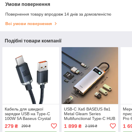
Умови повернення
Повернення товару впродовж 14 днів за домовленістю
Всі умови повернення
Подібні товари компанії
Кабель для швидкої
USB-C Хаб BASEUS 8в1
Мер
зарядки USB на Type-C
Metal Gleam Series
при
100W 5A Baseus Crystal
Multifunctional Type-C HUB
Pro 
Shine Series (чорний) 1.2м
| 3xUSB3.0 + 4KHD + RJ45
USB)
279
1 899
1 6
₴
₴
299 ₴
2 199 ₴
+ Type-C + TF + SD |
Type