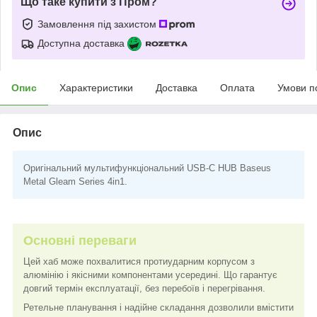
Що таке купити з Пром?
Замовлення під захистом
Доступна доставка
Опис
Характеристики
Доставка
Оплата
Умови п
Опис
Оригінальний мультифункціональний USB-C HUB Baseus
Metal Gleam Series 4in1.
Основні переваги
Цей хаб може похвалитися протиударним корпусом з
алюмінію і якісними компонентами усередині. Що гарантує
довгий термін експлуатації, без перебоїв і перегрівання.
Ретельне планування і надійне складання дозволили вмістити