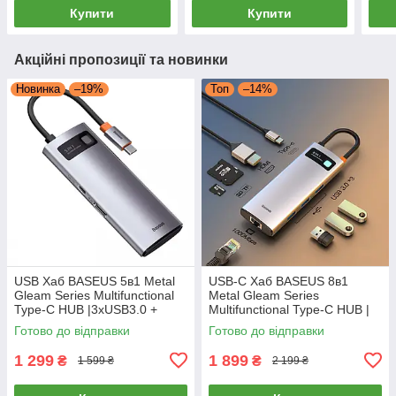
Купити
Купити
Акційні пропозиції та новинки
Новинка
–19%
Топ
–14%
USB Хаб BASEUS 5в1 Metal
USB-C Хаб BASEUS 8в1
Gleam Series Multifunctional
Metal Gleam Series
Type-C HUB |3xUSB3.0 +
Multifunctional Type-C HUB |
HDMI 4K + Type-C| (сірий)
3xUSB3.0 + 4KHD + RJ45 +
Готово до відправки
Готово до відправки
Type-C + TF + SD |
1 299
1 899
₴
₴
1 599 ₴
2 199 ₴