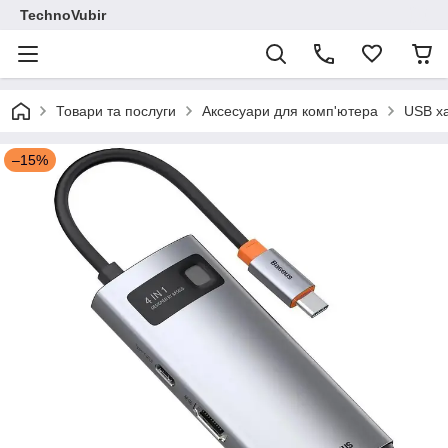
TechnoVubir
Товари та послуги
Аксесуари для комп'ютера
USB х
–15%