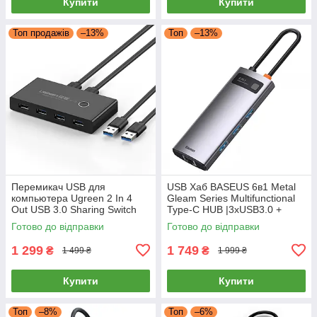
Купити
Купити
Топ продажів
–13%
Топ
–13%
Перемикач USB для
USB Хаб BASEUS 6в1 Metal
компьютера Ugreen 2 In 4
Gleam Series Multifunctional
Out USB 3.0 Sharing Switch
Type-C HUB |3xUSB3.0 +
Box (чорний) US216
HDMI 4K + RJ45 + Type-C|
Готово до відправки
Готово до відправки
(сірий)
1 299
1 749
₴
₴
1 499 ₴
1 999 ₴
Купити
Купити
Топ
–8%
Топ
–6%