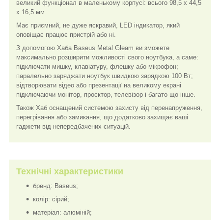
великий функціонал в маленькому корпусі: всього 98,5 х 44,5
х 16,5 мм
Має приємний, не дуже яскравий, LED індикатор, який
оповіщає працює пристрій або ні.
З допомогою Хаба Baseus Metal Gleam ви зможете
максимально розширити можливості свого ноутбука, а саме:
підключати мишку, клавіатуру, флешку або мікрофон;
паралельно заряджати ноутбук швидкою зарядкою 100 Вт;
відтворювати відео або презентації на великому екрані
підключаючи монітор, проєктор, телевізор і багато що інше.
Також Хаб оснащений системою захисту від перенапруження,
перегрівання або замикання, що додатково захищає ваші
гаджети від непередбачених ситуацій.
Технічні характеристики
бренд: Baseus;
колір: сірий;
матеріал: алюміній;