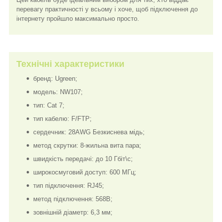
перевагу практичності у всьому і хоче, щоб підключення до
інтернету пройшло максимально просто.
Технічні характеристики
бренд: Ugreen;
модель: NW107;
тип: Cat 7;
тип кабелю: F/FTP;
сердечник: 28AWG Безкиснева мідь;
метод скрутки: 8-жильна вита пара;
швидкість передачі: до 10 Гбіт\c;
широкосмуговий доступ: 600 МГц;
тип підключення: RJ45;
метод підключення: 568B;
зовнішній діаметр: 6,3 мм;