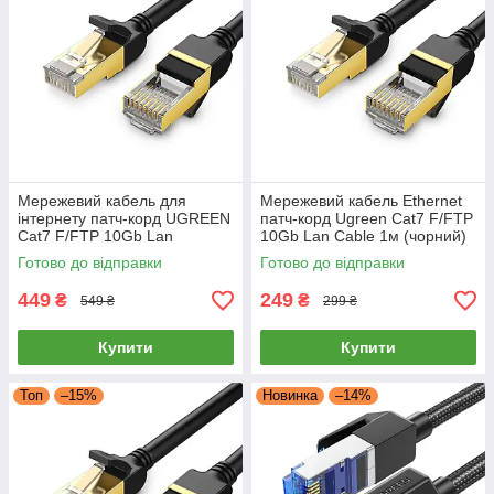
Мережевий кабель для
Мережевий кабель Ethernet
інтернету патч-корд UGREEN
патч-корд Ugreen Cat7 F/FTP
Cat7 F/FTP 10Gb Lan
10Gb Lan Cable 1м (чорний)
Ethernet Cable 5м (чорний)
NW107
Готово до відправки
Готово до відправки
NW107
449
249
₴
₴
549 ₴
299 ₴
Купити
Купити
Топ
–15%
Новинка
–14%