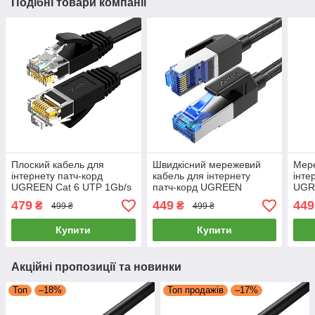
Подібні товари компанії
Плоский кабель для
Швидкісний мережевий
Мере
інтернету патч-корд
кабель для інтернету
інте
UGREEN Cat 6 UTP 1Gb/s
патч-корд UGREEN
UGR
Ethernet Cable 15м
NW153 Cat8 F/FTP 40Gb/s
Lan 
479
449
449
₴
₴
499 ₴
499 ₴
(чорний) NW102
Lan Ethernet Cable 2
(чо
метри (чорний)
Купити
Купити
Акційні пропозиції та новинки
Топ
–18%
Топ продажів
–17%