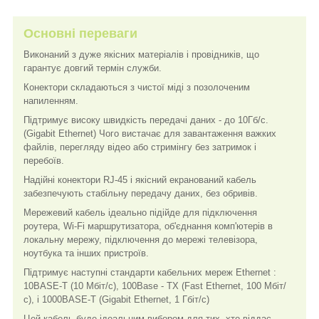
Основні переваги
Виконаний з дуже якісних матеріалів і провідників, що
гарантує довгий термін служби.
Конектори складаються з чистої міді з позолоченим
напиленням.
Підтримує високу швидкість передачі даних - до 10Гб/с.
(Gigabit Ethernet) Чого вистачає для завантаження важких
файлів, перегляду відео або стримінгу без затримок і
перебоїв.
Надійні конектори RJ-45 і якісний екранований кабель
забезпечують стабільну передачу даних, без обривів.
Мережевий кабель ідеально підійде для підключення
роутера, Wi-Fi маршрутизатора, об'єднання комп'ютерів в
локальну мережу, підключення до мережі телевізора,
ноутбука та інших пристроїв.
Підтримує наступні стандарти кабельних мереж Ethernet :
10BASE-T (10 Мбіт/с), 100Base - TX (Fast Ethernet, 100 Мбіт/
с), і 1000BASE-T (Gigabit Ethernet, 1 Гбіт/с)
Цей кабель буде ідеальним вибором для тих, хто віддає