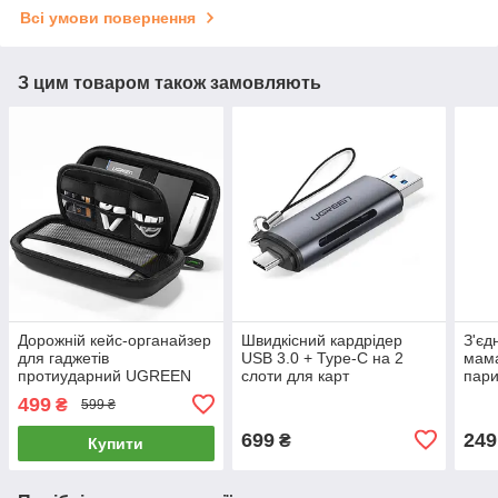
Всі умови повернення
З цим товаром також замовляють
Дорожній кейс-органайзер
Швидкісний кардрідер
З'єд
для гаджетів
USB 3.0 + Type-C на 2
мама
протиударний UGREEN
слоти для карт
пари
Storage Bag Large Size
MicroSD/SD до 512GB
1Gb 
499
₴
599 ₴
(чорний) LP128
Ugreen (сірий) CM185
NW1
699
249
₴
Купити