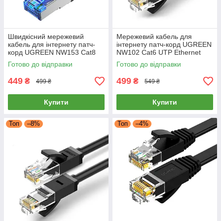
Швидкісний мережевий
Мережевий кабель для
кабель для інтернету патч-
інтернету патч-корд UGREEN
корд UGREEN NW153 Cat8
NW102 Cat6 UTP Ethernet
F/FTP 40Gb/s Lan Ethernet
Cable 15 метрів (чорний)
Готово до відправки
Готово до відправки
Cable 2 метри (чорний)
449
499
₴
₴
499 ₴
549 ₴
Купити
Купити
Топ
–8%
Топ
–4%