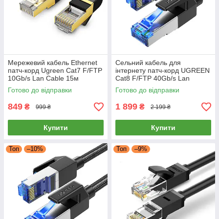
Мережевий кабель Ethernet
Сельний кабель для
патч-корд Ugreen Cat7 F/FTP
інтернету патч-корд UGREEN
10Gb/s Lan Cable 15м
Cat8 F/FTP 40Gb/s Lan
(чорний) NW107
Ethernet Cable 20м (чорний)
Готово до відправки
Готово до відправки
NW153
849
1 899
₴
₴
999 ₴
2 199 ₴
Купити
Купити
Топ
–10%
Топ
–9%