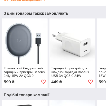
З цим товаром також замовляють
Компактний бездротовий
Зарядний пристрій для
Безд
зарядний пристрій Baseus
швидкої зарядки Baseus
прис
Jelly 15W 2A QC3.0
USB 3A QC3.0 24W
15W
(чорний)
адаптер блок живлення
(біл
599
449
599
₴
₴
(білий)
Подібні товари компанії