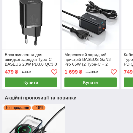
Блок живлення для
Мережевий зарядний
Кабе
швидкої зарядки Type-C
пристрій BASEUS GaN3
Typ
BASEUS 20W PD3.0 QC3.0
Pro 65W (2 Type-C + 2
PD Q
Super Silicone PD Charger
USB) + Кабель Type-C на
Cabl
479
1 699
749
₴
₴
499 ₴
1 799 ₴
МЗП (чорний)
Type-C 100W 1м (чорний)
(чор
Купити
Купити
Акційні пропозиції та новинки
Топ продажів
–18%