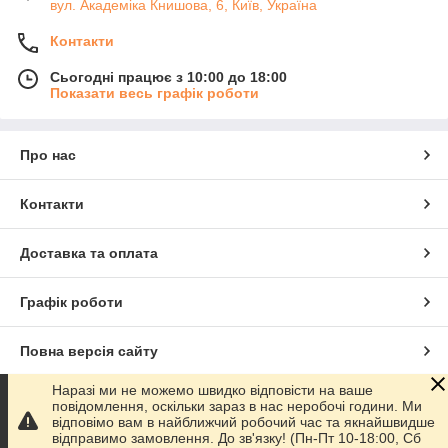
вул. Академіка Книшовa, 6, Київ, Україна
Контакти
Сьогодні працює з 10:00 до 18:00
Показати весь графік роботи
Про нас
Контакти
Доставка та оплата
Графік роботи
Повна версія сайту
Наразі ми не можемо швидко відповісти на ваше
Сайт створено на маркетплейсі
Prom.ua
повідомлення, оскільки зараз в нас неробочі години. Ми
відповімо вам в найближчий робочий час та якнайшвидше
відправимо замовлення. До зв'язку! (Пн-Пт 10-18:00, Сб