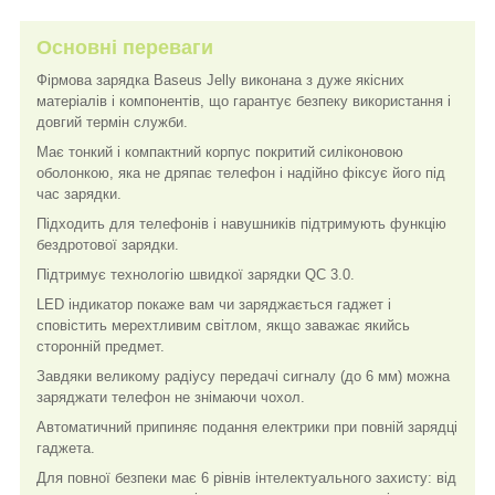
Основні переваги
Фірмова зарядка Baseus Jelly виконана з дуже якісних
матеріалів і компонентів, що гарантує безпеку використання і
довгий термін служби.
Має тонкий і компактний корпус покритий силіконовою
оболонкою, яка не дряпає телефон і надійно фіксує його під
час зарядки.
Підходить для телефонів і навушників підтримують функцію
бездротової зарядки.
Підтримує технологію швидкої зарядки QC 3.0.
LED індикатор покаже вам чи заряджається гаджет і
сповістить мерехтливим світлом, якщо заважає якийсь
сторонній предмет.
Завдяки великому радіусу передачі сигналу (до 6 мм) можна
заряджати телефон не знімаючи чохол.
Автоматичний припиняє подання електрики при повній зарядці
гаджета.
Для повної безпеки має 6 рівнів інтелектуального захисту: від