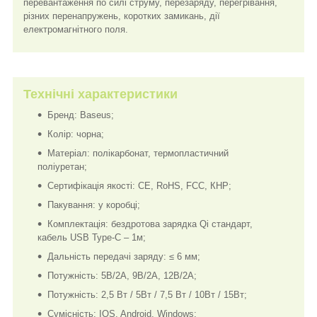
перевантаження по силі струму, перезаряду, перегрівання,
різних перенапружень, коротких замикань, дії
електромагнітного поля.
Технічні характеристики
Бренд: Baseus;
Колір: чорна;
Матеріал: полікарбонат, термопластичний
поліуретан;
Сертифікація якості: CE, RoHS, FCC, КНР;
Пакування: у коробці;
Комплектація: бездротова зарядка Qi стандарт,
кабель USB Type-C – 1м;
Дальність передачі заряду: ≤ 6 мм;
Потужність: 5В/2А, 9В/2А, 12В/2А;
Потужність: 2,5 Вт / 5Вт / 7,5 Вт / 10Вт / 15Вт;
Сумісність: IOS, Android, Windows;