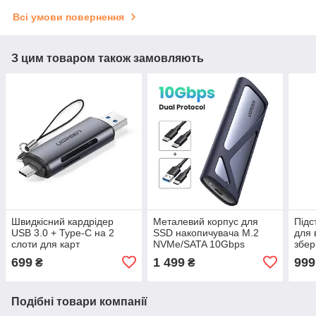
Всі умови повернення
З цим товаром також замовляють
Швидкісний кардрідер
Металевий корпус для
Підс
USB 3.0 + Type-C на 2
SSD накопичувача M.2
для 
слоти для карт
NVMe/SATA 10Gbps
збе
MicroSD/SD до 512GB
UGREEN Enclosure + 2
Vert
699
1 499
999
₴
₴
Ugreen (сірий) CM185
кабелі (чорний) CM400
(сір
Подібні товари компанії