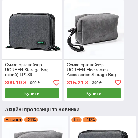
Сумка органайзер
Сумка органайзер
UGREEN Storage Bag
UGREEN Electronics
(сірий) LP139
Accessories Storage Bag
with Lanyard (сірий) LP285
809,19
315,21
₴
₴
999 ₴
399 ₴
Купити
Купити
Акційні пропозиції та новинки
Новинка
–21%
Топ
–19%