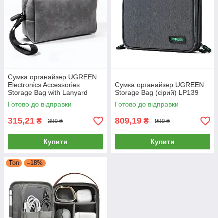
Сумка органайзер UGREEN
Electronics Accessories
Сумка органайзер UGREEN
Storage Bag with Lanyard
Storage Bag (сірий) LP139
(сірий) LP285
Готово до відправки
Готово до відправки
315,21
809,19
₴
₴
399 ₴
999 ₴
Купити
Купити
Топ
–18%