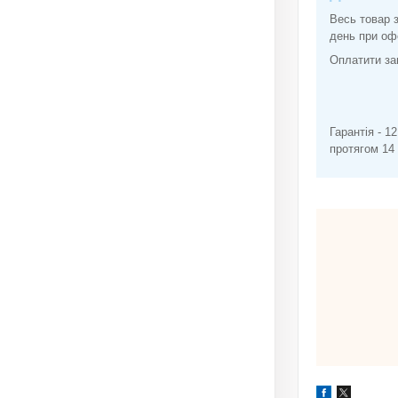
Весь товар 
день при оф
Оплатити за
2. За
3. На с
Гарантія - 1
протягом 14 