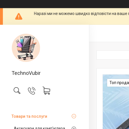
Наразі ми не можемо швидко відповісти на ваше 
TechnoVubir
Топ прод
Товари та послуги
Аксесуари для комп'ютера