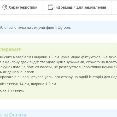
Характеристики
Інформація для замовлення
йлонові стяжки на липучці фірми Ugreen.
 переваги
якісних матеріалів і ширини 1,2 см. дуже міцно фіксуються і не зіско
 з нейлону двох видів: твердого кулі з зубчиками, схожого на пласти
 рахунок чого не боїться вологи, не розтягується і практично неможл
ь як дешеві аналоги.
ревагою є наявність спеціального отвору на одній із сторін для наді
ієї стяжки 14 см, ширина 1.2 см.
а за 10 стяжок.
а та Оплата