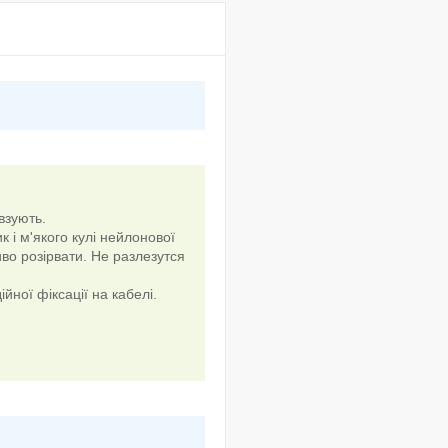
взують.
к і м'якого кулі нейлонової
иво розірвати. Не разлезутся
йної фіксації на кабелі.