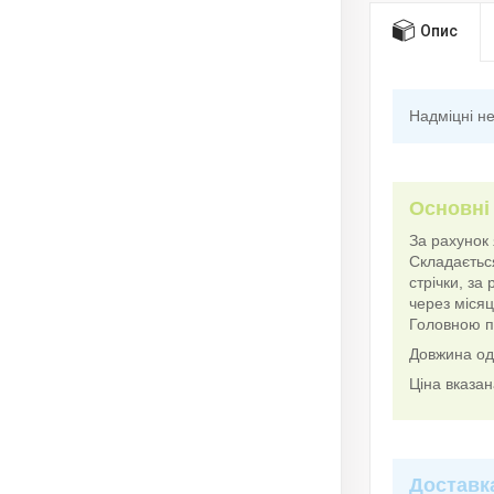
Опис
Надміцні не
Основні
За рахунок 
Складається
стрічки, за
через місяц
Головною пе
Довжина одн
Ціна вказан
Доставк